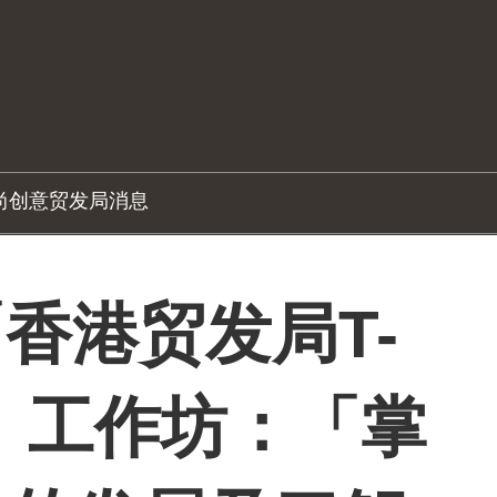
尚创意
贸发局消息
「香港贸发局T-
MA」工作坊：「掌