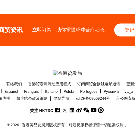
商贸资讯
立即订阅，助你掌握环球营商动态
登记
们
联络我们
香港贸发局流动应用程式
订阅商贸全接触电邮通讯
更新
Español
Français
Italiano
Polski
Português
Pусский
عربى
策声明
超连结条款及细则
网站导航
京ICP备09059244号
京公网安备 1
关注 HKTDC
© 2026
香港贸易发展局版权所有，对违反版权者保留一切追索权利 。