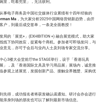
碗里，吃着兜里」，无法获利。
从事电子商务及中国社交媒体行业累绩有十四年经验的
rman Ma
，为大家分析2025中国网络营销新趋势，由开
客户，到最后成交签单，一条龙全面教授！
的「展览+」(EXHIBITION +) 融合展览模式，助大家
线线下协同效应，捉紧每个商机。参加者可即场发问，与
业意见，亦可于会后与业内人士及到场专家交流分享。
心3楼大会堂前厅the STAGE举行，设于「香港玩具
展」，及「香港国际文具及学习用品展」展场内，诚意推
临参观上述展览，发掘创新产品、接触业界翘楚、采购优
到先得，成功报名者将获发确认函通知。研讨会亦会进行
能亲身到场的朋友也可以了解到最新市场信息。