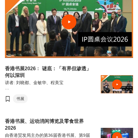
香港书展2026﹕ 谜底：「有界但渗透」
何以深圳
讲者: 刘晓都、金敏华、程美宝
由香港贸易发展局（香港贸发局）主办的第36
届香港书展，连同香港运动消闲博览及零食世
书展
界，将于7月15日至21日（星期三至星期二）
于香港会议展览中心举行。今年三项展览合共
汇聚超过770家展商，来自约30个国家及地
区，为入场人士带来集阅读、运动与消闲于一
香港书展、运动消闲博览及零食世界
体的盛夏旅程。
2026
由香港贸发局主办的第36届香港书展、第9届