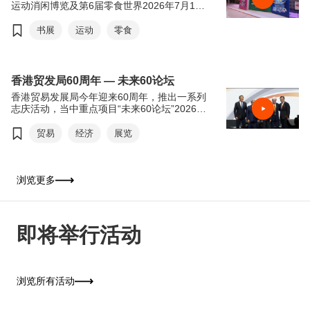
运动消闲博览及第6届零食世界2026年7月15
日至21日于香港会议展览中心举行。今年书展
以“从香港阅读世界：文创传承．旅悦人生”，
书展
运动
零食
希望透过阅读带领读者从香港出发，探索世界
各地的历史、文化和生活风貌。来自世界各地
的作家、学者和文化界人士将齐聚香港交流分
享，进一步彰显香港作为中外文化艺术交流中
香港贸发局60周年 — 未来60论坛
心的独特优势。连同同期举行的运动消闲博览
香港贸易发展局今年迎来60周年，推出一系列
及零食世界，三展共吸引超过770家参展商参
志庆活动，当中重点项目“未来60论坛”2026年
与，为市民及旅客带来集阅读、运动及美食于
6月16日于香港会议展览中心举行。“未来60论
一身的丰富体验，是这个夏天最精彩的盛事之
坛”以“回顾与前瞻”为主轴，由贸发局前主席邓
贸易
经济
展览
一。
莲如勋爵透过录像致辞为论坛揭开序幕。贸发
局主席马时亨教授，亲自邀请多位贸发局前主
席包括冯国经博士、吴光正、苏泽光及罗康瑞
担任论坛嘉宾，并担任主持，共同回顾香港经
浏览更多
济由制造基地转型为国际金融及贸易中心的历
程，探讨香港如何在百年变局中继续发挥“超
级联系人”及“超级增值人”的角色。
即将举行活动
浏览所有活动