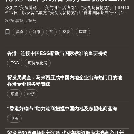
大健康之旅！
公众展 “美食博览”、 “美与健生活博览”、 “美食商贸博览”、于8月13
至17日，以及贸易展览 “美食商贸博览”及 “香港国际茶展”于8月13
至15日假湾仔香港会议展览中心举行。茶展将再次全面开放予业内
2026年08月06日
人士及持票公众进场。由现代化中医药国际协会联同香港贸发局及
十大科研机构携手举办的国际现代化中医药及健康产品会议（中医
美食
健康
茶
家居
医药
药会议）亦于8月13至15日举行。
香港 - 连接中国ESG新政与国际标准的重要桥梁
ESG
可持续发展
贸发局调查：马来西亚成中国内地企业出海热门目的地
香港专业服务受青睐
东盟
经济
“香港好物节”助力港商把握中国内地及东盟电商蓝海
电商
贸发局60周年扬帆新征程 优化架构资源为本港商贸开新