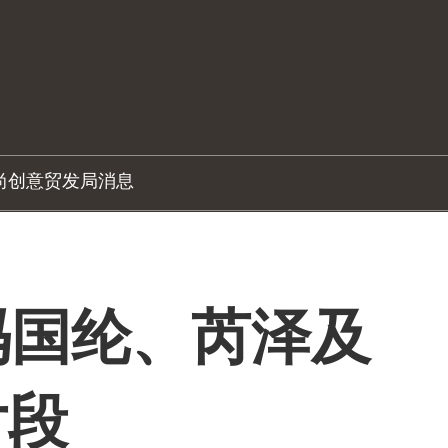
尚创意
贸发局消息
: 冯国纶、芮泽及
片段