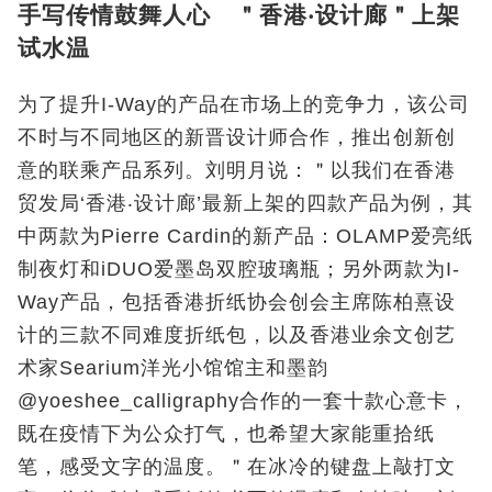
手写传情鼓舞人心 ＂香港‧设计廊＂上架
试水温
为了提升I-Way的产品在市场上的竞争力，该公司
不时与不同地区的新晋设计师合作，推出创新创
意的联乘产品系列。刘明月说：＂以我们在香港
贸发局‘香港‧设计廊’最新上架的四款产品为例，其
中两款为Pierre Cardin的新产品：OLAMP爱亮纸
制夜灯和iDUO爱墨岛双腔玻璃瓶；另外两款为I-
Way产品，包括香港折纸协会创会主席陈柏熹设
计的三款不同难度折纸包，以及香港业余文创艺
术家
Searium
洋光小馆馆主和墨韵
@yoeshee_calligraphy合作的一套十款心意卡，
既在疫情下为公众打气，也希望大家能重拾纸
笔，感受文字的温度。＂在冰冷的键盘上敲打文