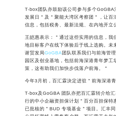
T-box
团队亦鼓励该公司参与多个
GoGBA
发展日＂及＂聚能大湾区考察团＂，让百
信息，包括税务、最新法规、在内地开立
王皑惠表示：＂通过这些实用的信息，我
地目标客户在线下体验后于线上选购。未
谢贸发局
GoGBA
团队联系我们与前海管理
园区及创业基地，包括前海深港青年梦工
策，这有助我们加快步伐落户前海。＂
今年
3
月初，百汇霖決定进驻＂前海深港
T-box
及
GoGBA
团队亦把百汇霖转介给汇
行的中小企融资担保计划＂百分百担保特
已批核的＂
BUD
专项基金＂项目。汇丰同