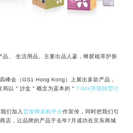
产品、 生活用品。主要出品人蔘，蜂胶植萃护肤
高峰会（
GS1 Hong Kong
）上展出多款产品，
发局以＂沙盒＂概念为蓝本的＂
T-box
升级转型计
议我们加入
贸发网采购平台
作宣传，同时把我们引
电商店，让品牌的产品于去年7
月成功在京东商城
。