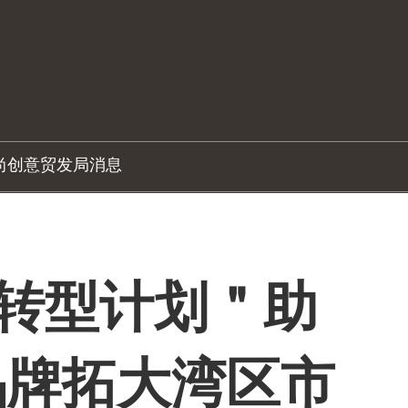
尚创意
贸发局消息
级转型计划＂助
品牌拓大湾区市