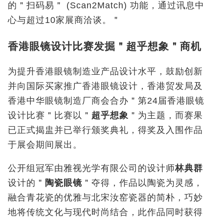
的＂扫码易＂ (Scan2Match) 功能，通过讯息中
心与超过10家展商洽谈。＂
香港眼镜设计比赛发掘＂超乎想象＂商机
为提升香港眼镜制造业产品设计水平，鼓励创新
并向国际买家推广香港眼镜设计，香港贸发局及
香港中华眼镜制造厂商会合办＂第24届香港眼镜
设计比赛＂比赛以＂
超乎想象
＂为主题，而赛果
已正式揭盅并已举行颁奖典礼，得奖及入围作品
于展会期间展出。
公开组冠军由雅视光学有限公司的设计师
林典群
设计的＂
陶瓷眼镜
＂夺得，作品以陶瓷为灵感，
融合青花瓷的优雅与北宋汝窑瓷器的简朴，巧妙
地将传统文化与现代时尚结合，此作品同时获得