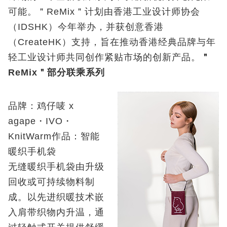
可能。＂ReMix＂计划由香港工业设计师协会
（IDSHK）今年举办，并获创意香港
（CreateHK）支持，旨在推动香港经典品牌与年
轻工业设计师共同创作紧贴市场的创新产品。
＂
ReMix＂部分联乘系列
品牌：鸡仔唛 x
agape・IVO・
KnitWarm作品：智能
暖织手机袋
无缝暖织手机袋由升级
回收或可持续物料制
成。以先进织暖技术嵌
入肩带织物内升温，通