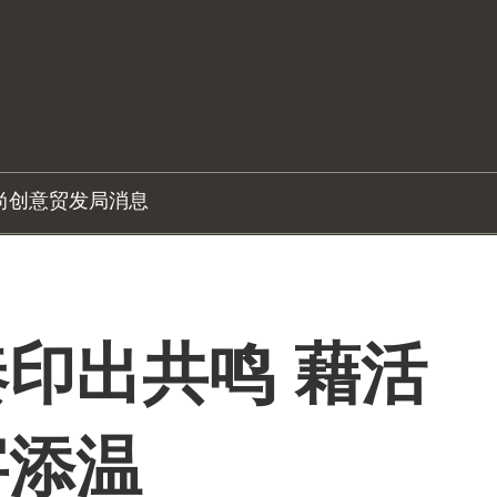
尚创意
贸发局消息
印出共鸣 藉活
字添温