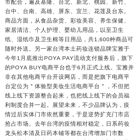
市配合，遍及基隆、台北、新北、桃园、新竹、
台中、台南、高雄、屏东、宜兰、花莲及台东。
商品方面，从食品杂货、彩妆美容、养生保健、
家居清洁、个人护理、婴幼儿用品，以至卫生
纸、湿纸巾及卫生棉等日用品，共1,600种商品可
随时外送。另一家台湾本土药妆连锁品牌宝雅于
今年1月底推出POYA PAY流动支付服务后，旗下
的POYA BUY电商平台也于6月正式上线。宝雅并
非在其他电商平台开设网店，而是把旗下电商平
台定位为＂体验型美妆生活电商平台＂，不但把
线上线下资源整合起来，也把线上线下的会员福
利制度合并一起。展望未来，不少品牌认为，疫
情过后实体门市依然重要，于是逆势扩充门市店
抢占市场。去年台湾的疫情相对稳定，日系药妆
龙头松本清及日药本铺等都在台湾增加门市数