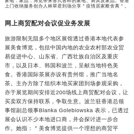
家电．家品．博览带来各式各样的家电、厨具及家品。香港
上门收纳服务创办人林翠君到场分享＂疫情居家断舍离＂。
网上商贸配对会议促业务发展
旅游限制无阻多个地区展馆透过香港本地代表参
展美食博览，包括中国内地的农业农村部农业贸
易促进中心、山东省、广西壮族自治区及重庆
市，以及日本、韩国和波兰，呈献当地特色美
食。香港国际茶展亦设有贵州馆，推广当地名
茶。主办方除了组织本地买家团到场参观采购，
亦于展览期间安排近200场线上商贸配对会议，让
买卖双方保持联系，争取生意。波兰驻香港总领
事馆副总领事Blanka Golebiowska 表示，已透过
展会认识不少本地进口商，并会探讨进一步合
作。她指：＂美食博览提供一个理想的商贸平