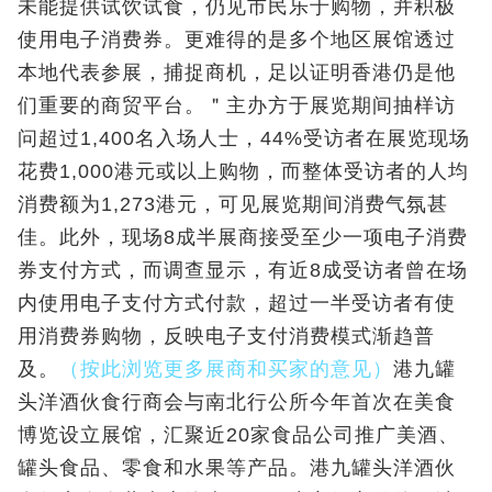
未能提供试饮试食，仍见市民乐于购物，并积极
使用电子消费券。更难得的是多个地区展馆透过
本地代表参展，捕捉商机，足以证明香港仍是他
们重要的商贸平台。＂主办方于展览期间抽样访
问超过1,400名入场人士，44%受访者在展览现场
花费1,000港元或以上购物，而整体受访者的人均
消费额为1,273港元，可见展览期间消费气氛甚
佳。此外，现场8成半展商接受至少一项电子消费
券支付方式，而调查显示，有近8成受访者曾在场
内使用电子支付方式付款，超过一半受访者有使
用消费券购物，反映电子支付消费模式渐趋普
及。
（按此浏览更多展商和买家的意见）
港九罐
头洋酒伙食行商会与南北行公所今年首次在美食
博览设立展馆，汇聚近20家食品公司推广美酒、
罐头食品、零食和水果等产品。港九罐头洋酒伙