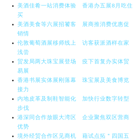
美酒佳肴一站消费体验 香港办五展8月吃住
买
美酒美食等六展招饕客 展商推消费优惠促
销情
伦敦葡萄酒展移师线上 访客获派酒样在家
浅尝
贸发局两大珠宝展登场 疫下首复办实体贸
易展
香港书展实体展刚落幕 珠宝展及美食博览
接力
内地皮革及制鞋智能化 加快行业数字转型
步伐
港深同合作放眼大湾区 企业聚焦双区营商
优势
境外经贸合作区见商机 藉试点拓＂四国五