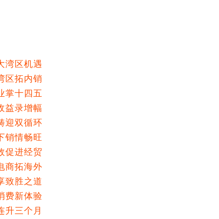
大湾区机遇
湾区拓内销
业掌十四五
收益录增幅
畴迎双循环
下销情畅旺
效促进经贸
电商拓海外
享致胜之道
消费新体验
连升三个月