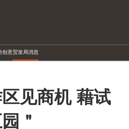
尚创意
贸发局消息
区见商机 藉试
五园＂