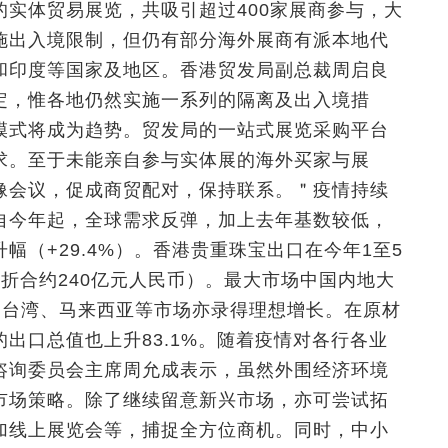
实体贸易展览，共吸引超过400家展商参与，大
施出入境限制，但仍有部分海外展商有派本地代
和印度等国家及地区。香港贸发局副总裁周启良
定，惟各地仍然实施一系列的隔离及出入境措
模式将成为趋势。贸发局的一站式展览采购平台
求。至于未能亲自参与实体展的海外买家与展
像会议，促成商贸配对，保持联系。＂疫情持续
自今年起，全球需求反弹，加上去年基数较低，
（+29.4%）。香港贵重珠宝出口在今年1至5
元（折合约240亿元人民币）。最大市场中国内地大
、台湾、马来西亚等市场亦录得理想增长。在原材
出口总值也上升83.1%。随着疫情对各行各业
咨询委员会主席周允成表示，虽然外围经济环境
市场策略。除了继续留意新兴市场，亦可尝试拓
加线上展览会等，捕捉全方位商机。同时，中小