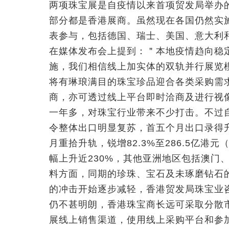
两项珠宝展是自疫情以来首项贸发局举办的
部分都是香港展商。虽然现在各国仍然实
表参与，包括德国、瑞士、美国、意大利
在媒体发布会上提到：＂本地疫情趋向稳
施，我们相信线上加实体的双轨并行展览
将有琳琅满目的珠宝珍品迎合各类采购需
商，亦可透过线上平台即时洽商及进行视
一年多，对珠宝行业带来不少打击。不过
令整体出口明显复苏，首五个月出口录得升幅
月重拾升轨，锐增82.3%至286.5亿港
幅上升近230%，其他亚洲地区包括澳门
料方面，同期的珍珠、宝石及未琢磨钻石的
的冲击开始逐步减轻，香港贸发局珠宝业
仍不甚明朗，香港珠宝商长远可采取分散
展线上销售渠道，使用线上采购平台和参