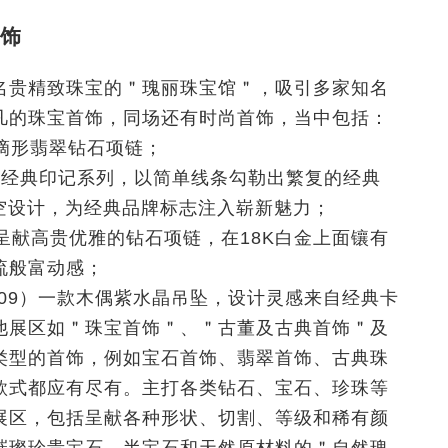
饰
名贵精致珠宝的＂瑰丽珠宝馆＂，吸引多家知名
凡的珠宝首饰，同场还有时尚首饰，当中包括：
水滴形翡翠钻石项链；
2）带来经典印记系列，以简单线条勾勒出繁复的经典
精致的镂空设计，为经典品牌标志注入崭新魅力；
）呈献高贵优雅的钻石项链，在18K白金上面镶有
流般富动感；
（展位3E-D09）一款木偶紫水晶吊坠，设计灵感来自经典卡
他展区如＂珠宝首饰＂、＂古董及古典首饰＂及
类型的首饰，例如宝石首饰、翡翠首饰、古典珠
款式都应有尽有。主打各类钻石、宝石、珍珠等
展区，包括呈献各种形状、切割、等级和稀有颜