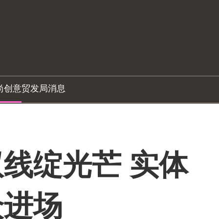
尚创意
贸发局消息
线绽光芒 实体
众进场