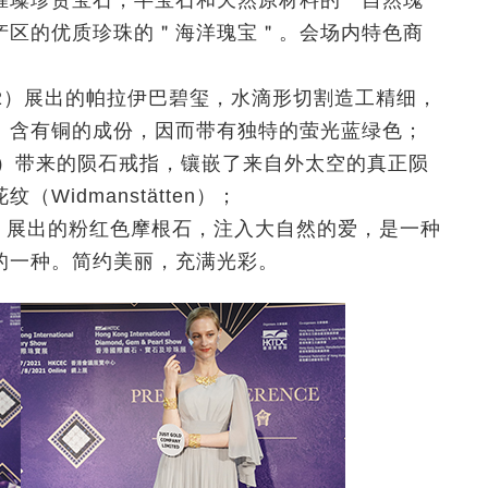
璀璨珍贵宝石，半宝石和天然原材料的＂自然瑰
产区的优质珍珠的＂海洋瑰宝＂。会场内特色商
3G-C02）展出的帕拉伊巴碧玺，水滴形切割造工精细，
。含有铜的成份，因而带有独特的萤光蓝绿色；
 3G-F18）带来的陨石戒指，镶嵌了来自外太空的真正陨
idmanstätten）；
G-E27）展出的粉红色摩根石，注入大自然的爱，是一种
的一种。简约美丽，充满光彩。