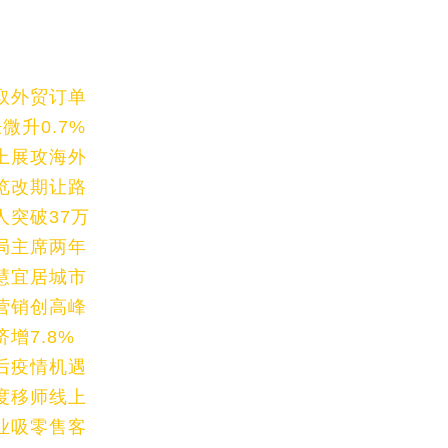
取外贸订单
升0.7%
上展攻海外
览改期让路
突破37万
局主席两年
慧宜居城市
营销创高峰
增7.8%
后疫情机遇
度移师线上
业吸零售客