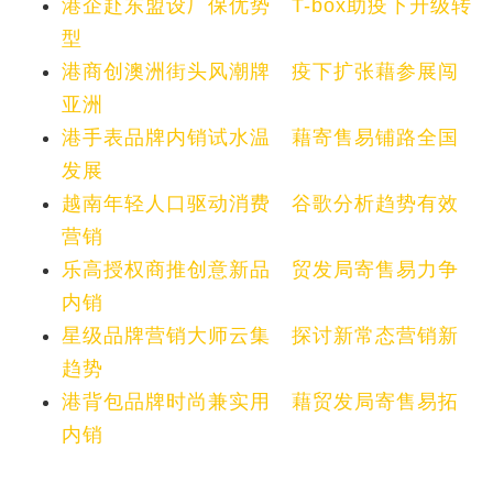
港企赴东盟设厂保优势 T-box助疫下升级转
型
港商创澳洲街头风潮牌 疫下扩张藉参展闯
亚洲
港手表品牌内销试水温 藉寄售易铺路全国
发展
越南年轻人口驱动消费 谷歌分析趋势有效
营销
乐高授权商推创意新品 贸发局寄售易力争
内销
星级品牌营销大师云集 探讨新常态营销新
趋势
港背包品牌时尚兼实用 藉贸发局寄售易拓
内销