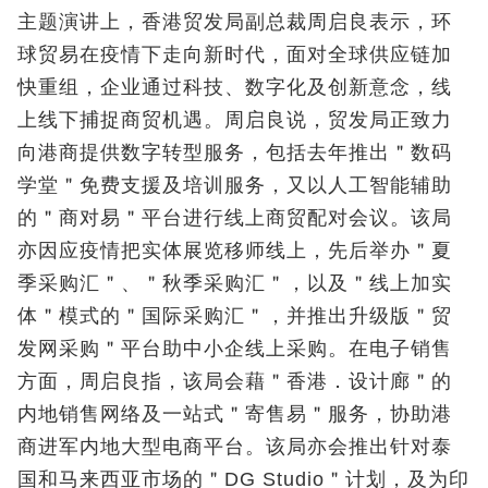
主题演讲上，香港贸发局副总裁周启良表示，环
球贸易在疫情下走向新时代，面对全球供应链加
快重组，企业通过科技、数字化及创新意念，线
上线下捕捉商贸机遇。周启良说，贸发局正致力
向港商提供数字转型服务，包括去年推出＂数码
学堂＂免费支援及培训服务，又以人工智能辅助
的＂商对易＂平台进行线上商贸配对会议。该局
亦因应疫情把实体展览移师线上，先后举办＂夏
季采购汇＂、＂秋季采购汇＂，以及＂线上加实
体＂模式的＂国际采购汇＂，并推出升级版＂贸
发网采购＂平台助中小企线上采购。在电子销售
方面，周启良指，该局会藉＂香港．设计廊＂的
内地销售网络及一站式＂寄售易＂服务，协助港
商进军内地大型电商平台。该局亦会推出针对泰
国和马来西亚市场的＂DG Studio＂计划，及为印