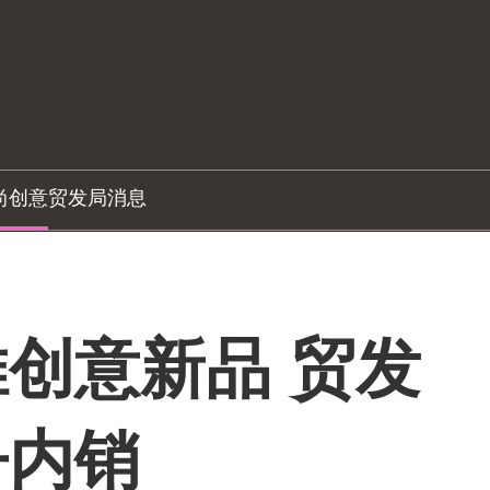
尚创意
贸发局消息
创意新品 贸发
争内销