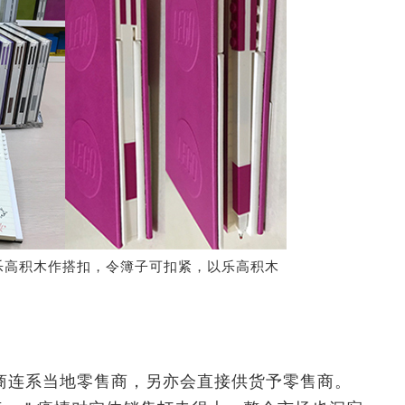
乐高积木作搭扣，令簿子可扣紧，以乐高积木
商连系当地零售商，另亦会直接供货予零售商。