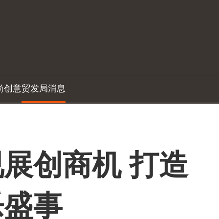
尚创意
贸发局消息
展创商机 打造
乐盛事