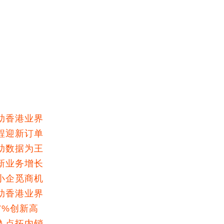
助香港业界
程迎新订单
助数据为王
新业务增长
小企觅商机
助香港业界
7%创新高
入点拓内销