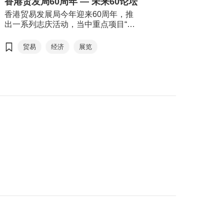
香港贸发局60周年 — 未来60论坛
索世界各地的历史、文化和生活风
貌。来自世界各地的作家、学者和文
香港贸易发展局今年迎来60周年，推
化界人士将齐聚香港交流分享，进一
出一系列志庆活动，当中重点项目“未
步彰显香港作为中外文化艺术交流中
来60论坛”2026年6月16日于香港会议
心的独特优势。连同同期举行的运动
展览中心举行。“未来60论坛”以“回顾
贸易
经济
展览
消闲博览及零食世界，三展共吸引超
与前瞻”为主轴，由贸发局前主席邓莲
过770家参展商参与，为市民及旅客带
如勋爵透过录像致辞为论坛揭开序
来集阅读、运动及美食于一身的丰富
幕。贸发局主席马时亨教授，亲自邀
体验，是这个夏天最精彩的盛事之
请多位贸发局前主席包括冯国经博
一。
士、吴光正、苏泽光及罗康瑞担任论
坛嘉宾，并担任主持，共同回顾香港
经济由制造基地转型为国际金融及贸
易中心的历程，探讨香港如何在百年
变局中继续发挥“超级联系人”及“超级
增值人”的角色。