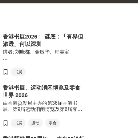
香港书展2026﹕ 谜底：「有界但
渗透」何以深圳
讲者: 刘晓都、金敏华、程美宝
由香港贸易发展局（香港贸发局）主
办的第36届香港书展，连同香港运动
书展
消闲博览及零食世界，将于7月15日至
21日（星期三至星期二）于香港会议
香港书展、运动消闲博览及零食
展览中心举行。今年三项展览合共汇
世界 2026
聚超过770家展商，来自约30个国家
及地区，为入场人士带来集阅读、运
由香港贸发局主办的第36届香港书
动与消闲于一体的盛夏旅程。
展、第9届运动消闲博览及第6届零食
世界2026年7月15日至21日于香港会
议展览中心举行。今年书展以“从香港
书展
运动
零食
阅读世界：文创传承．旅悦人生”，希
望透过阅读带领读者从香港出发，探