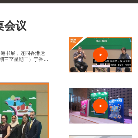
桌会议
香港书展，连同香港运
星期三至星期二）于香港
0家展商，来自约30个
于一体的盛夏旅程。