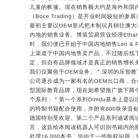
儿童的帐篷。现在销售额大约是海外和国
（Boce Trading）是开业时间较短的
最初主要以OEM形式把木制玩具销往澳
内地的销售业务。博策贸易营业经理Etha
时，我们便已开始于中国内地销售Leo & 
上渠道于中国内地售卖产品，不过随后线
定，但自有品牌领域才是真正的销售增长
我们仅聚焦于OEM业务。＂深圳的乐智教
公司逐步成为一家有名的OEM出口商，合作伙伴
型国际教育品牌，现在则希望推广旗下两
个系列：＂第一个系列Dimdu基本上是
的特制书籍配合使用，并附有800块录音
德国特别受欢迎。第二个产品系列迪诺阅读（
言，这款绘本阅读机器人可识别书籍内的
处理16,000本书，但由于一些版权问题