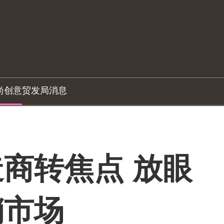
尚创意
贸发局消息
商转焦点 放眼
销市场