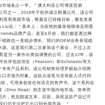
内市场各占一半。＂澳大利亚公司博策贸易
参展公司之一，2018年于杭州成立附属公司。该公司
大利亚和美国市场，惟最近已转移目标，聚焦发展
n Liu说：＂基本上，当疫情的爆发规模渐见明显
Friends品牌产品。直至6月前，我们都是透过网
下销路也一直稳步增长。我们的OEM业务表现稳
来源。这是我们第二次参加这个展会，不过上次
育是另一家作出类似调整的公司。过去12年，该
包括培生（Pearson）和Scholastic等大
个专有产品系列。该公司销售经理罗丽如介绍两
以出口市场为对象。这款点读笔与含有嵌入式代码
贴纸，可用来创造任何语言的有声书。这个系列在
Dino Read）则主攻中国内地市场。简单而
图片，然后朗读文本。目前，虽然这款产品已可
，我们仍无法把它出口到外国市场。＂