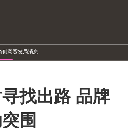
尚创意
贸发局消息
寻找出路 品牌
助突围