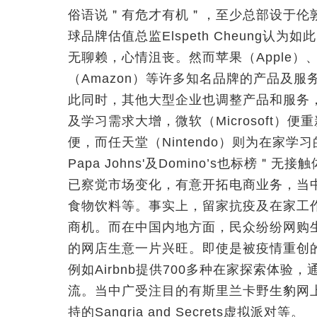
俗语说＂有危才有机＂，至少总部设于伦敦的国际市
球品牌估值总监Elspeth Cheung
无聊赖，心情沮丧。然而苹果（Apple）、脸书
（Amazon）等许多知名品牌的产品及
此同时，其他大型企业也调整产品和服务
及学习需求大增，微软（Microsoft
便，而任天堂（Nintendo）则为在家
Papa Johns'及Domino’s也标
已察觉市场变化，有意开拓电商业务，当
食物饮料等。事实上，留家抗疫及在家工
商机。而在中国内地方面，民众纷纷网购
的网店生意一片兴旺。即使是被疫情重创
例如Airbnb提供700多种在家探索体
流。当中广受注目的有斯里兰卡野生豹网
持的Sangria and Secrets虚拟派对等。