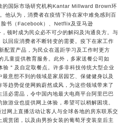
场研究机构Kantar Millward Brown环
认为如此。他认为，消费者在疫情下待在家中难免感到百
（Facebook）、Netflix及亚马逊
服务，顿时成为民众必不可少的解闷及沟通良方。与
，以回应消费者不断转变的需要。疫下在家工作
）便重新配置产品，为民众在遥距学习及工作时更方
学习的儿童提供教育服务。此外，多家送餐公司如
榜＂无接触体验＂及自定取餐点。许多非科技传统大型企业
中最意想不到的领域是家居园艺、保健健身以及
作等趋势促使网购蔚然成风，为这些领域带来了
生活必需品，令中国内地最大电商平台阿里巴巴
的旅游业也提供网上体验，希望可以稍解困境。
验，通过网上直播活动让客人与全球各地的房东联系交
上观赏团，以及由男扮女装的葡萄牙变装皇后主