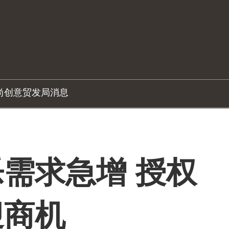
尚创意
贸发局消息
需求急增 授权
迎商机