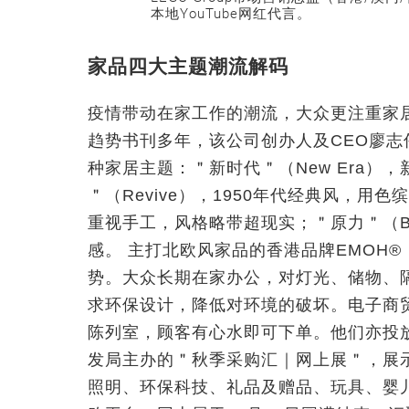
本地YouTube网红代言。
家品四大主题潮流解码
疫情带动在家工作的潮流，大众更注重家居布置。Cr
趋势书刊多年，该公司创办人及CEO廖志伟
种家居主题：＂新时代＂（New Era
＂（Revive），1950年代经典风，用
重视手工，风格略带超现实；＂原力＂（Bru
感。 主打北欧风家品的香港品牌EMOH
势。大众长期在家办公，对灯光、储物、
求环保设计，降低对环境的破坏。电子商
陈列室，顾客有心水即可下单。他们亦投放
发局主办的＂秋季采购汇｜网上展＂，展
照明、环保科技、礼品及赠品、玩具、婴