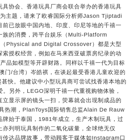
玩具协会、香港玩具厂商会联合举办的香港玩具
题，请来了欧睿国际分析师Jason Tjiptadi
目前已放眼中国内地、印度、印尼等地的千禧一
费，跨平台娱乐（Multi-Platform
ysical and Digital Crossover）都是大型
探索授权经营，例如在马来西亚破票房纪录的动
作周边产品如模型等开辟财路。同样以千禧一代为目标
港/澳门/台湾）岑皓祺，在谈起最受香港儿童欢迎的
ix冒起甚快。他建议中小型玩具商可尝试找香港本地的
喜爱。另外，LEGO深明千禧一代重视购物体验，
直立显示屏的镜头一扫，荧幕就会出现制成品的
PlanToys国际销售总监Alain De Rauw
牌始于泰国，1981年成立，生产木制玩具，过
上亦列明玩具制作的二氧化碳量，全球绝无仅
达品牌故事，带动顾客于媒体如Instagram口