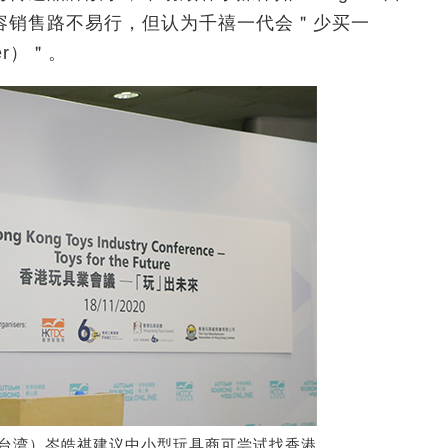
容销售路不易行，但认为千禧一代会＂少买一
ter）＂。
澳门/台湾）岑皓祺建议中小型玩具商可尝试找香港