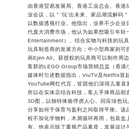
由香港贸易发展局、香港工业总会、香港
业会议，以＂‘玩’出未来、家品潮流解码＂为主
以数据透视行业。他指出，业界不少企业
代庞大消费市场，他认为如果想吸引年轻一族的消
Entertainment）、结合实物与科技的玩具（Ph
玩具制造商的发展方向；中小型商家则可
画Ejen Ali。获授权的玩具商可以制
客群的LEGO Group市场营销总监（香
媒体时引述数据指出，ViuTV及Netfl
YouTube网红代言，皆因他们深得儿童
所以在实体店结合科技，客人手捧商品朝
3D图，以独特体验俘虏人心。回应绿色玩具热潮，
分享如何于保育与盈利之间取得平衡。该品
程不加化学物料，木屑循环再用，包装盒
有。他表示除了重视产品素质，发展设计与传