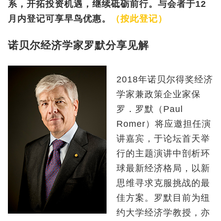
系，开拓投资机遇，继续砥砺前行。与会者于12
月内登记可享早鸟优惠。
（按此登记）
诺贝尔经济学家罗默分享见解
2018年诺贝尔得奖经济
学家兼政策企业家保
罗．罗默（Paul
Romer）将应邀担任演
讲嘉宾，于论坛首天举
行的主题演讲中剖析环
球最新经济格局，以新
思维寻求克服挑战的最
佳方案。罗默目前为纽
约大学经济学教授，亦