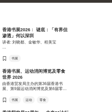
香港书展2026﹕ 谜底：「有界但
渗透」何以深圳
讲者: 刘晓都、金敏华、程美宝
由香港贸易发展局（香港贸发局）主
办的第36届香港书展，连同香港运动
书展
消闲博览及零食世界，将于7月15日至
21日（星期三至星期二）于香港会议
香港书展、运动消闲博览及零食
展览中心举行。今年三项展览合共汇
世界 2026
聚超过770家展商，来自约30个国家
及地区，为入场人士带来集阅读、运
由香港贸发局主办的第36届香港书
动与消闲于一体的盛夏旅程。
展、第9届运动消闲博览及第6届零食
世界2026年7月15日至21日于香港会
议展览中心举行。今年书展以“从香港
书展
运动
零食
阅读世界：文创传承．旅悦人生”，希
望透过阅读带领读者从香港出发，探