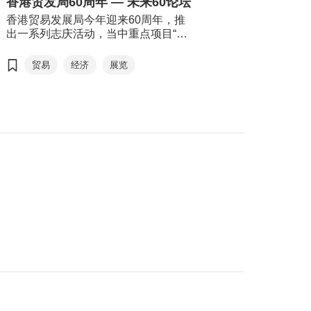
香港贸发局60周年 — 未来60论坛
索世界各地的历史、文化和生活风
貌。来自世界各地的作家、学者和文
香港贸易发展局今年迎来60周年，推
化界人士将齐聚香港交流分享，进一
出一系列志庆活动，当中重点项目“未
步彰显香港作为中外文化艺术交流中
来60论坛”2026年6月16日于香港会议
心的独特优势。连同同期举行的运动
展览中心举行。“未来60论坛”以“回顾
贸易
经济
展览
消闲博览及零食世界，三展共吸引超
与前瞻”为主轴，由贸发局前主席邓莲
过770家参展商参与，为市民及旅客带
如勋爵透过录像致辞为论坛揭开序
来集阅读、运动及美食于一身的丰富
幕。贸发局主席马时亨教授，亲自邀
体验，是这个夏天最精彩的盛事之
请多位贸发局前主席包括冯国经博
一。
士、吴光正、苏泽光及罗康瑞担任论
坛嘉宾，并担任主持，共同回顾香港
经济由制造基地转型为国际金融及贸
易中心的历程，探讨香港如何在百年
变局中继续发挥“超级联系人”及“超级
增值人”的角色。