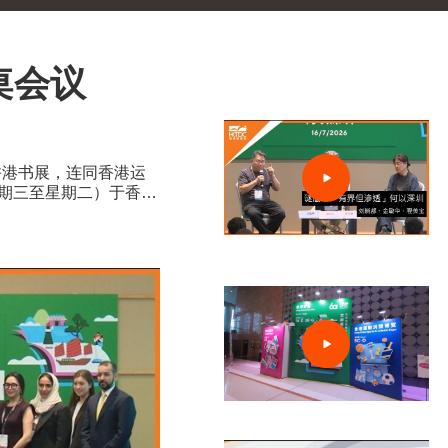
桌会议
香港书展，连同香港运
星期三至星期二）于香港
0家展商，来自约30个
于一体的盛夏旅程。