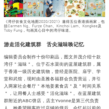
《湾仔饮食文化地图2020/2021》邀得五位香港插画家，包
括Carmen Ng、Furze Chan、Kinchoi Lam、Kongkee及
Toby Fung，勾画其心目中的湾仔味道。
游走活化建筑群 舌尖滋味唤记忆
编辑委员会制作十份印刷品，图文并茂介绍十款
湾仔＂滋味＂。位于石水渠街的蓝屋建筑群，属
于香港一级历史建筑物，曾经是医院、庙宇、学
堂和武馆，现时由圣雅各福群会负责营运，并引
入两家社企餐厅＂本地姜素食店＂及＂时间关系
＂，让用餐人士感受＂活化滋味＂。在蓝屋建筑
群附近的ABC饼店，店主Yvonne是第三代负责
人，她希望顾客吃过店铺的饼后，会忆起以前的