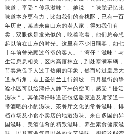
味道，享受＂传承滋味＂。她说：＂味觉记忆比
味道本身更有力，比如我们的合桃酥，已有一百
年历史，某些来自山东的老人家，得知我们有
卖，双眼像是发光似的，吃着吃着，他们总会想
起以前在山东的时光。这里有不少旧顾客，如七
十年前曾光顾过爷爷的客人。＂湾仔＂滋味＂与
生活息息相关，区内高厦林立，到处塞满车辆，
节奏急促予人过于热闹的印象，然而转过皇后大
道东街角，走上圣佛兰士街斜坡，日月星街的静
谧小区可以给湾仔人静下来的空间，感受＂慢活
滋味＂。其他湾仔味道还包括骆克道及谢斐道一
带酒吧的小酌滋味、茶餐厅文化的常餐滋味、排
档市场及小食小卖店的地道滋味、来自多国的异
国滋味、美酒佳肴的精致滋味、养生素食健康滋
味，以及商业气息以外的文艺滋味。想把这些湾