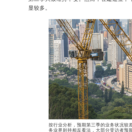
显较多。
按行业分析，预期第三季的业务状况较
务业界则持相反看法，大部分受访者预