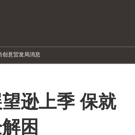
尚创意
贸发局消息
望逊上季 保就
企解困