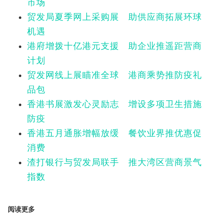
市场
贸发局夏季网上采购展 助供应商拓展环球
机遇
港府增拨十亿港元支援 助企业推遥距营商
计划
贸发网线上展瞄准全球 港商乘势推防疫礼
品包
香港书展激发心灵励志 增设多项卫生措施
防疫
香港五月通胀增幅放缓 餐饮业界推优惠促
消费
渣打银行与贸发局联手 推大湾区营商景气
指数
阅读更多