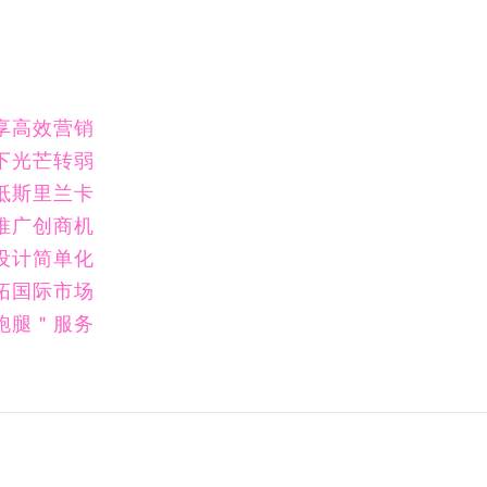
享高效营销
下光芒转弱
抵斯里兰卡
推广创商机
设计简单化
拓国际市场
跑腿＂服务