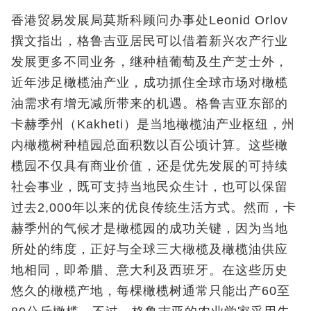
香港贸易发展局莫斯科顾问办事处Leonid Orlov
撰文指出，格鲁吉亚居民可以借着新兴农产行业
发展更多不同业务，继种植葡萄及生产芝士外，
近年涉足橄榄油产业，成功抓住全球市场对橄榄
油需求有增无减所带来的机遇。格鲁吉亚东部的
卡赫季州（Kakheti）是当地橄榄油产业枢纽，州
内橄榄树种植园总面积数以百公顷计算。这些橄
榄园不仅具有商业价值，还是优先发展的可持续
社会事业，既可支持当地民众生计，也可以保留
过去2,000年以来的优良传统生活方式。然而，卡
赫季州的气候才是橄榄园的成功关键，因为当地
所处的纬度，正好与全球三大橄榄及橄榄油供应
地相同，即希腊、意大利及西班牙。在这些历史
悠久的橄榄产地，每棵橄榄树通常只能出产60至