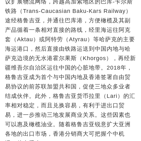
议扩展物流网络，跨越高加索地区的巴库-卡尔斯
铁路（Trans-Caucasian Baku-Kars Railway）
途经格鲁吉亚，并通往巴库港，方便橄榄及其副
产品循着一条相对直接的路线，经里海运往阿克
套（Aktau）或阿特劳（Atyrau）等哈萨克的主要
海运港口，然后直接由铁路运送到中国内地与哈
萨克边境的无水港霍尔果斯（Khorgos），再经新
疆维吾尔自治区运往中国的心脏地带。2018年，
格鲁吉亚成为首个与中国内地及香港签署自由贸
易协议的前苏联加盟共和国，促使三地众多业者
结成伙伴。此外，格鲁吉亚货币拉里（Lari）的汇
率相对稳定，而且兑换容易，有利于进出口贸
易，进一步推动三地发展商业关系。这些因素也
可以惠及橄榄油业。随着格鲁吉亚锐意扩大亚洲
各地的出口市场，香港分销商大可把握个中机