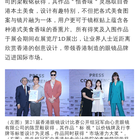
司的梁毅铭获得，其作品＂惜香味＂灵感取自香
港本土美食，设计有趣特别，不但把各式美食图
案与镜片融为一体，用户更可于镜框贴上蕴含各
种港式美食香味的香熏片。所有得奖及入围作品
于展会期间在展览厅1D展岀，让业界人士近距离
欣赏香港的创意设计，带领香港制造的眼镜品牌
迈进国际市场。
（左图）第21届香港眼镜设计比赛公开组冠军由心意眼镜
有限公司的陈罡毅获得，其作品＂标·视＂以价钱牌及行李
牌等标签设计为灵感，作品同时获得＂市场潜力大奖＂。