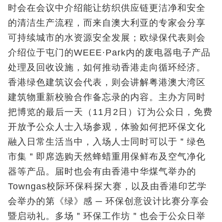
时会在会议中介绍能让纺织供应链更洁净和安全
的清洁生产流程，而来自澳大利亚的专家会分享
可持续城市的水资源安全发展；欧绿保代表则会
介绍位于屯门的WEEE·Park内的废电器电子产品
处理及回收设施，如何推动香港走向循环经济。
香港绿色建筑议会代表，则会讲解粤港澳大湾区
建筑物重新校验合作备忘录的内容。主办方同时
把博览的最后一天（11月2日）订为公众日，免费
开放予公众人士入场参观，体验如何把环保文化
融入日常生活当中，入场人士同时可以于＂绿色
市集＂即席选购天然蜂蜡重用保鲜布及空气净化
器等产品。届时也会有由香港中华煤气举办的
Towngas校际环保科探大赛，以及由香港印艺学
会举办的第《绿》感 ─ 环保创意设计比赛分享会
暨启动礼。多场＂环保工作坊＂也会于公众日举