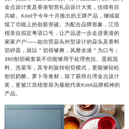
金点设计奖及香港智营礼品设计大奖，佳绩有目
共睹。Kool于今年十月推出的王牌产品，继续延
续了功能上的创新突破。为配合品牌形象，江浩
榗亲自拟定粤语口号，让产品进一步走进香港的
家家户户——如仿照蒜头外型设计的蒜头及香料
切碎器，就以＂切得够爽，风靡全港＂为口号；
360刨切碗套装不但能够用于处理色拉、蛋糕混
料、洗菜等，其专利旋转刨切模式，更能够轻松
刨切奶酪、萝卜等食材，除了获得台湾金点设计
奖，更被江浩榗形容为最能代表Kool品牌精神的
产品。