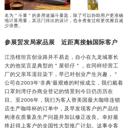
名为＂斗量＂的多用途漏斗量匙，除了可以协助用户更准确
地计算用量，其活门排出的设计，也令煮食过程更优雅且减
少浪费。
参展贸发局家品展 近距离接触国际客户
江浩榗坦言创业路并不易走，自小在九龙城寨长
大的他笑言是典型的＂屋邨仔＂，在同样经营工
厂的父亲耳濡目染下，早已对创业产生兴趣，＂
公司在2003年‘非典’最艰难的时候成立，我们戴着
口罩到湾仔办商业登记的情景到今日仍历历在
目。至2006年，我们为客人替美国最大咖啡连锁
店生产咖啡杯的订单中，及早发现客户的产品结
构潜在质量及生产问题并加以修正改良。幸好最
终赶得上客户的全国性大型推广计划。这事令客