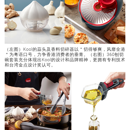
（左图）Kool的蒜头及香料切碎器以＂切得够爽，风靡全港
＂为粤语口号，力争香港消费者的垂青。（右图）360刨切
碗套装充分体现出Kool的设计和品牌精神，更拥有专利技术
和台湾金点设计奖认可。