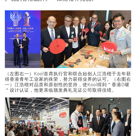
（左图右一）Kool首席执行官和联合始创人江浩榗于去年获
得香港青年工业家的殊荣，努力获得业界的认可。（右图右
一）江浩榗对品质和原创性的坚持，使Kool得到＂香港D唛
＂设计认证，他更亲临颁发典礼见证公司取得佳绩。