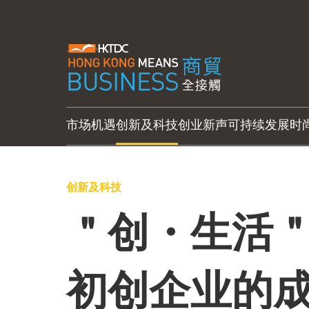
市场机遇
创新及科技
创业新声
可持续发展
时
创新及科技
＂创・生活＂
初创企业的