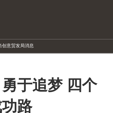
尚创意
贸发局消息
勇于追梦 四个
成功路