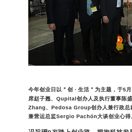
今年创业日以＂创
生活＂为主题，于5月
・
席赵子翘、Qupital创办人及执行董事陈盛源
Zhang、Pedosa Group创办人兼行政总
兼营运总监Sergio Pachón大谈创业心