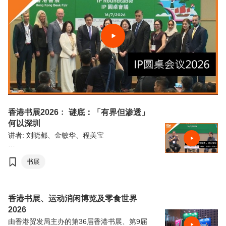
香港书展2026﹕ 谜底：「有界但渗透」
何以深圳
讲者: 刘晓都、金敏华、程美宝
由香港贸易发展局（香港贸发局）主办的第36
届香港书展，连同香港运动消闲博览及零食世
书展
界，将于7月15日至21日（星期三至星期二）
于香港会议展览中心举行。今年三项展览合共
汇聚超过770家展商，来自约30个国家及地
区，为入场人士带来集阅读、运动与消闲于一
香港书展、运动消闲博览及零食世界
体的盛夏旅程。
2026
由香港贸发局主办的第36届香港书展、第9届