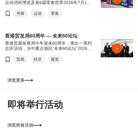
运动消闲博览及第6届零食世界2026年7月15
日至21日于香港会议展览中心举行。今年书展
以“从香港阅读世界：文创传承．旅悦人生”，
书展
运动
零食
希望透过阅读带领读者从香港出发，探索世界
各地的历史、文化和生活风貌。来自世界各地
的作家、学者和文化界人士将齐聚香港交流分
享，进一步彰显香港作为中外文化艺术交流中
香港贸发局60周年 — 未来60论坛
心的独特优势。连同同期举行的运动消闲博览
香港贸易发展局今年迎来60周年，推出一系列
及零食世界，三展共吸引超过770家参展商参
志庆活动，当中重点项目“未来60论坛”2026年
与，为市民及旅客带来集阅读、运动及美食于
6月16日于香港会议展览中心举行。“未来60论
一身的丰富体验，是这个夏天最精彩的盛事之
坛”以“回顾与前瞻”为主轴，由贸发局前主席邓
贸易
经济
展览
一。
莲如勋爵透过录像致辞为论坛揭开序幕。贸发
局主席马时亨教授，亲自邀请多位贸发局前主
席包括冯国经博士、吴光正、苏泽光及罗康瑞
担任论坛嘉宾，并担任主持，共同回顾香港经
浏览更多
济由制造基地转型为国际金融及贸易中心的历
程，探讨香港如何在百年变局中继续发挥“超
级联系人”及“超级增值人”的角色。
即将举行活动
浏览所有活动