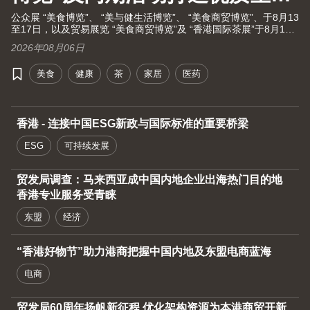
大健康之旅！
公众展 “美食博览”、 “美与健生活博览”、 “美食商贸博览”、于8月13
至17日，以及贸易展览 “美食商贸博览”及 “香港国际茶展”于8月13
至15日假湾仔香港会议展览中心举行。茶展将再次全面开放予业内
2026年08月06日
人士及持票公众进场。由现代化中医药国际协会联同香港贸发局及
十大科研机构携手举办的国际现代化中医药及健康产品会议（中医
美食
健康
茶
家居
医药
药会议）亦于8月13至15日举行。
香港 - 连接中国ESG新政与国际标准的重要桥梁
ESG
可持续发展
贸发局调查：马来西亚成中国内地企业出海热门目的地
香港专业服务受青睐
东盟
经济
“香港好物节”助力港商把握中国内地及东盟电商蓝海
电商
贸发局60周年扬帆新征程 优化架构资源为本港商贸开新