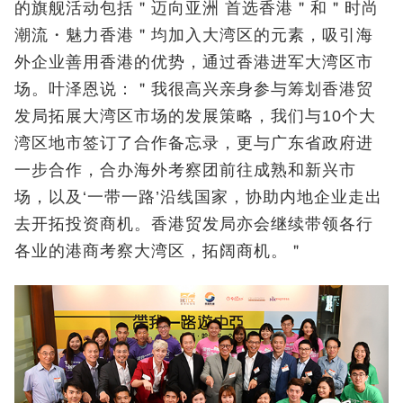
的旗舰活动包括＂迈向亚洲 首选香港＂和＂时尚
潮流・魅力香港＂均加入大湾区的元素，吸引海
外企业善用香港的优势，通过香港进军大湾区市
场。叶泽恩说：＂我很高兴亲身参与筹划香港贸
发局拓展大湾区市场的发展策略，我们与10个大
湾区地市签订了合作备忘录，更与广东省政府进
一步合作，合办海外考察团前往成熟和新兴市
场，以及‘一带一路’沿线国家，协助内地企业走出
去开拓投资商机。香港贸发局亦会继续带领各行
各业的港商考察大湾区，拓阔商机。＂