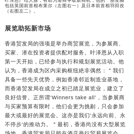
叶泽恩广结人脉，有助为港商争取新商机，他的＂朋友圈＂
包括英国前首相布莱尔（左图右一）及日本前首相羽田孜
（右图左二）。
展览助拓新市场
香港贸发局的强项是举办商贸展览，为参展商、
买家、潜在投资者提供配对服务。叶泽恩从入职
第一天开始，已经参与执行和规划展览活动。他
认为，香港成为区内采购枢纽絶非偶然：＂我们
具备一些先天优势，例如香港邻近制造业基地，
而香港贸发局在成立之初已踏足展览业，建立了
良好信誉。正所谓‘Winners take all’，当参展商
与买家预算有限时，他们会更为挑剔，只会参加
最大或最好的展览会。这亦是我们‘永远向前、永
不停步’的推动力。＂最初，香港尚没有大型展览
场地，香港贸发局只能在酒店举行贸易展览会，