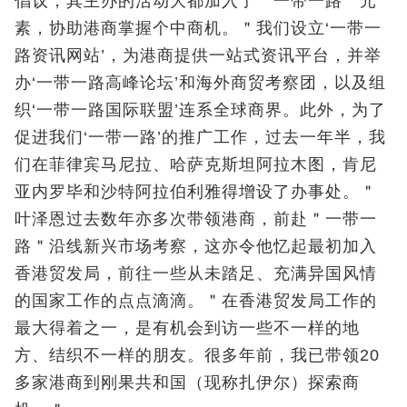
倡议，其主办的活动大都加入了＂一带一路＂元
素，协助港商掌握个中商机。＂我们设立‘一带一
路资讯网站’，为港商提供一站式资讯平台，并举
办‘一带一路高峰论坛’和海外商贸考察团，以及组
织‘一带一路国际联盟’连系全球商界。此外，为了
促进我们‘一带一路’的推广工作，过去一年半，我
们在菲律宾马尼拉、哈萨克斯坦阿拉木图，肯尼
亚内罗毕和沙特阿拉伯利雅得增设了办事处。＂
叶泽恩过去数年亦多次带领港商，前赴＂一带一
路＂沿线新兴市场考察，这亦令他忆起最初加入
香港贸发局，前往一些从未踏足、充满异国风情
的国家工作的点点滴滴。＂在香港贸发局工作的
最大得着之一，是有机会到访一些不一样的地
方、结织不一样的朋友。很多年前，我已带领20
多家港商到刚果共和国（现称扎伊尔）探索商