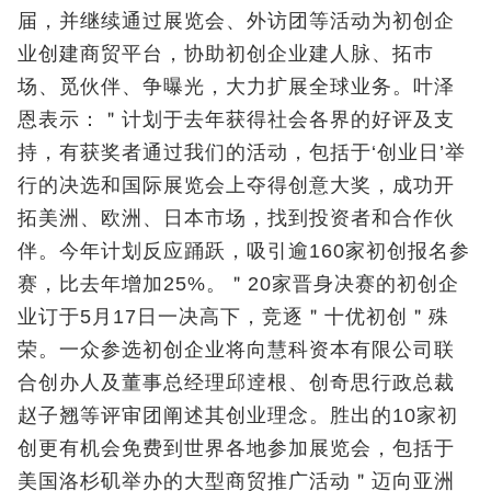
届，并继续通过展览会、外访团等活动为初创企
业创建商贸平台，协助初创企业建人脉、拓巿
场、觅伙伴、争曝光，大力扩展全球业务。叶泽
恩表示：＂计划于去年获得社会各界的好评及支
持，有获奖者通过我们的活动，包括于‘创业日’举
行的决选和国际展览会上夺得创意大奖，成功开
拓美洲、欧洲、日本市场，找到投资者和合作伙
伴。今年计划反应踊跃，吸引逾160家初创报名参
赛，比去年增加25%。＂20家晋身决赛的初创企
业订于5月17日一决高下，竞逐＂十优初创＂殊
荣。一众参选初创企业将向慧科资本有限公司联
合创办人及董事总经理邱逹根、创奇思行政总裁
赵子翘等评审团阐述其创业理念。胜出的10家初
创更有机会免费到世界各地参加展览会，包括于
美国洛杉矶举办的大型商贸推广活动＂迈向亚洲