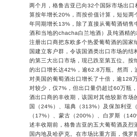
两个月，格鲁吉亚已向32个国际市场出口相
算按年增长20%，而按价值计算，短短两个
年同期增长13%，除了直接从葡萄酒销
酒和当地的chacha白兰地酒）及纯酒精
注册出口商把东欧多个热爱葡萄酒的国家
国建立客户群，令该国酒类出口市场的结
的第三大出口市场，现已跌至第五位。按
的出口增长达42%，逾62.8万瓶。然
对美国的葡萄酒出口增长了十倍，逾128
对较少，仅7%，但出口量仍超过60万瓶
酒出口商的丰收期，该国对其他较新市场
国（24%）、瑞典（313%）及保加利亚
（17%）、蒙古（200%）、白罗斯（1
述丰收期前，格鲁吉亚的五大葡萄酒及烈
国内地及哈萨克。在市场比重方面，俄罗