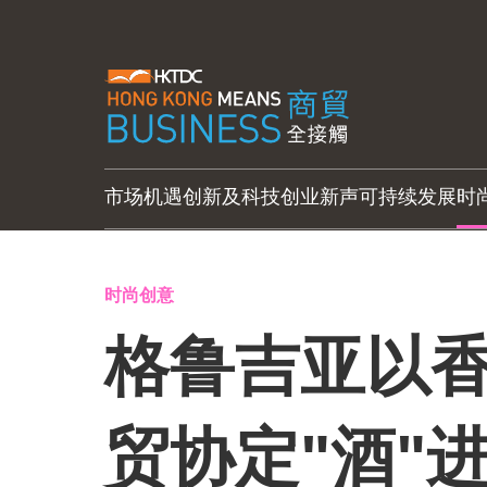
市场机遇
创新及科技
创业新声
可持续发展
时
时尚创意
格鲁吉亚以香
贸协定"酒"