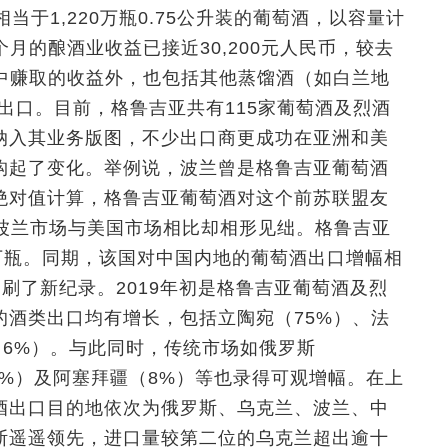
当于1,220万瓶0.75公升装的葡萄酒，以容量计
月的酿酒业收益已接近30,200元人民币，较去
售中赚取的收益外，也包括其他蒸馏酒（如白兰地
的出口。目前，格鲁吉亚共有115家葡萄酒及烈酒
纳入其业务版图，不少出口商更成功在亚洲和美
构起了变化。举例说，波兰曾是格鲁吉亚葡萄酒
绝对值计算，格鲁吉亚葡萄酒对这个前苏联盟友
而，波兰市场与美国市场相比却相形见绌。格鲁吉亚
万瓶。同期，该国对中国内地的葡萄酒出口增幅相
，刷了新纪录。2019年初是格鲁吉亚葡萄酒及烈
的酒类出口均有增长，包括立陶宛（75%）、法
（6%）。与此同时，传统市场如俄罗斯
40%）及阿塞拜疆（8%）等也录得可观增幅。在上
酒出口目的地依次为俄罗斯、乌克兰、波兰、中
斯遥遥领先，进口量较第二位的乌克兰超出逾十