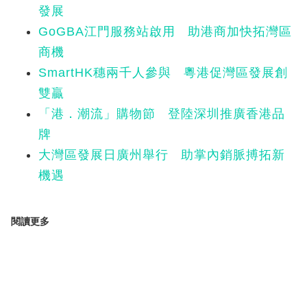
發展
GoGBA江門服務站啟用 助港商加快拓灣區
商機
SmartHK穗兩千人參與 粵港促灣區發展創
雙贏
「港．潮流」購物節 登陸深圳推廣香港品
牌
大灣區發展日廣州舉行 助掌內銷脈搏拓新
機遇
閱讀更多