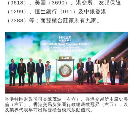
（9618）、美團（3690）、港交所、友邦保險
（1299）、恒生銀行（011）及中銀香港
（2388）等；而雙櫃台莊家則有九家。
香港特區財政司司長陳茂波（右六）、香港交易所主席史美
倫（左五）、香港交易所集團行政總裁歐冠昇（右五），以
及業界代表早前出席雙櫃台模式啟動儀式。