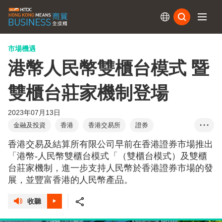
訂閱
市場機遇
港幣人民幣雙櫃台模式 暨
雙櫃台莊家機制登場
2023年07月13日
金融及投資
香港
香港交易所
證券
• • •
港幣-人民幣雙櫃台模式
雙櫃台模式
雙櫃台莊家
香港交易及結算所有限公司早前在香港證券市場推出
陳茂波
歐冠昇
離岸人民幣
資金池
「港幣-人民幣雙櫃台模式「（雙櫃台模式）及雙櫃
台莊家機制，進一步支持人民幣於香港證券市場的發
展，並豐富香港的人民幣產品。
收聽