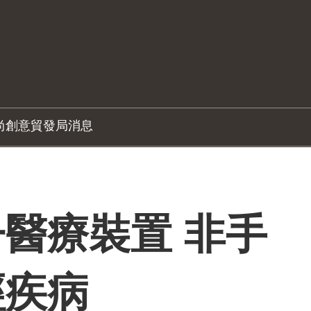
尚創意
貿發局消息
醫療裝置 非手
經疾病