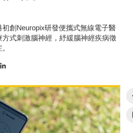
創Neuropix研發便攜式無線電子醫
療方式刺激腦神經，紓緩腦神經疾病徵
症。