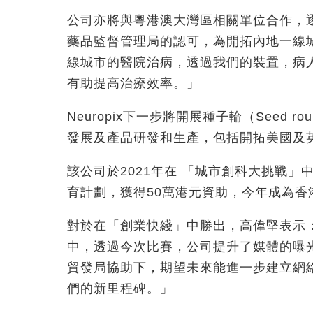
公司亦將與粵港澳大灣區相關單位合作，
藥品監督管理局的認可，為開拓內地一線
線城市的醫院治病，透過我們的裝置，病
有助提高治療效率。」
Neuropix下一步將開展種子輪（Seed 
發展及產品研發和生產，包括開拓美國及
該公司於2021年在 「城市創科大挑戰
育計劃，獲得50萬港元資助，今年成為
對於在「創業快綫」中勝出，高偉堅表示：「
中，透過今次比賽，公司提升了媒體的曝
貿發局協助下，期望未來能進一步建立網
們的新里程碑。」