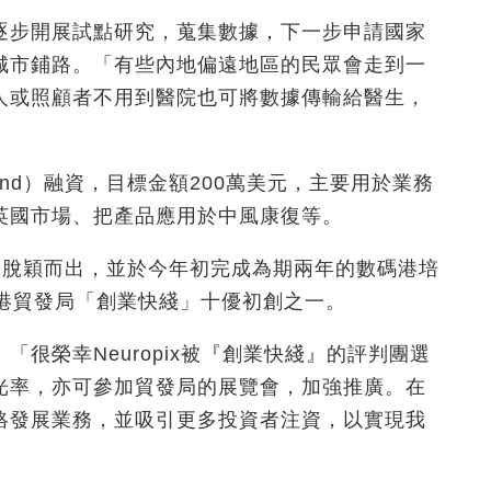
逐步開展試點研究，蒐集數據，下一步申請國家
城市鋪路。「有些內地偏遠地區的民眾會走到一
人或照顧者不用到醫院也可將數據傳輸給醫生，
round）融資，目標金額200萬美元，主要用於業務
英國市場、把產品應用於中風康復等。
」中脫穎而出，並於今年初完成為期兩年的數碼港培
香港貿發局「創業快綫」十優初創之一。
很榮幸Neuropix被『創業快綫』的評判團選
光率，亦可參加貿發局的展覽會，加強推廣。在
絡發展業務，並吸引更多投資者注資，以實現我