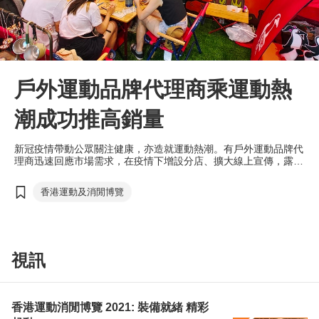
戶外運動品牌代理商乘運動熱
潮成功推高銷量
新冠疫情帶動公眾關注健康，亦造就運動熱潮。有戶外運動品牌代
理商迅速回應市場需求，在疫情下增設分店、擴大線上宣傳，露營
用品銷量一度上升兩倍；疫後又看準需求轉變調整入貨策略，成功
保持生意持續增長。無論疫情前後，參與大型展覽都可廣納客群，
香港運動及消閒博覽
該企業更藉此推廣會員制，吸引新客回流店舖，最終成功延續展覽
的效益。
視訊
香港運動消閒博覽 2021: 裝備就緒 精彩