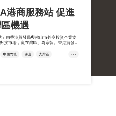
BA港商服務站 促進
灣區機遇
務站」由香港貿發局與佛山市外商投資企業協
對接市場，贏在灣區」為宗旨。香港貿發局
大灣區服務中心，同時設立了六個GoGBA
，還有深圳前海、廣州南沙、珠海橫琴、東
中國內地
佛山
大灣區
• • •
BA港商服務站
GoGBA一站式平台
內地發展支援計劃
GoGBA數碼平台
高質量發展・香港論壇
港・潮流
黃天偉