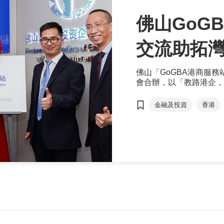
佛山GoG
交流助拓
佛山「GoGBA港商服
會合辦，以「教路港企，
已在深圳設立香港貿發局
港商服務站，除了佛山外
金融及投資
香港
莞及中山。
高質量發展
GoG
大灣區服務中心
粵港合作周
推動
何滿初
王緒