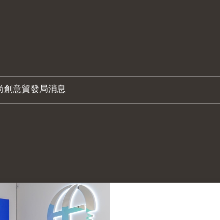
尚創意
貿發局消息