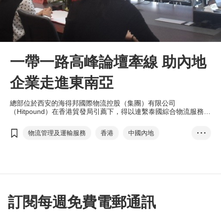
一帶一路高峰論壇牽線 助內地
企業走進東南亞
總部位於西安的海得邦國際物流控股（集團）有限公司
（Hitpound）在香港貿發局引薦下，得以連繫泰國綜合物流服務供
應商Triple i Logistics，雙方在論壇上正式簽署戰略合作協議，強
強聯手，共同拓展東南亞市場。
物流管理及運輸服務
香港
中國內地
• • •
一帶一路高峰論壇
海得邦國際物流
物流服務
保稅倉庫
Triple i Logistic...
西安
泰國
中老班列
中歐班列
絲路基金
亞投行
雙循環
訂閱每週免費電郵通訊