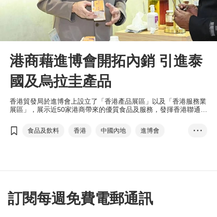
港商藉進博會開拓內銷 引進泰
國及烏拉圭產品
香港貿發局於進博會上設立了「香港產品展區」以及「香港服務業
展區」，展示近50家港商帶來的優質食品及服務，發揮香港聯通國
內、國際雙循環通道的作用。
食品及飲料
香港
中國內地
進博會
• • •
有機健康食品
跨境電商
網購
優源
優源健樂
綠地集團
一帶一路
泰國
烏拉圭
訂閱每週免費電郵通訊