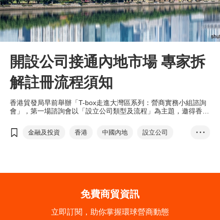
開設公司接通內地市場 專家拆
解註冊流程須知
香港貿發局早前舉辦「T-box走進大灣區系列：營商實務小組諮詢
會」，第一場諮詢會以「設立公司類型及流程」為主題，邀得香港
貿發局經貿研究商務諮詢團隊，從設立公司類型、申請流程、香港
企業在投資前的注意事項，以及網上辦理公司牌照四方面作探討。
金融及投資
香港
中國內地
設立公司
• • •
申請流程
公司核名
有限責任公司
股份有限公司
合夥企業
個人獨資企業
CEPA
企業所得稅
個人所得稅
免費商貿資訊
立即訂閱，助你掌握環球營商動態