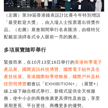
（左圖）第39屆香港鐘表設計比賽今年特別增設
「最受歡迎大獎」，由入場人士投票選出得獎作
品。（右圖）展會期間舉行名表匯演，由模特兒
配戴並演繹各式令人眼前一亮的腕表。
多項展覽隨即舉行
緊接而來，在10月13至16日舉行的
香港秋季電子
產品展
、
國際資訊科技博覽
、
國際電子組件及生
產技術展
、
香港國際秋季燈飾展
、
國際戶外及科
技照明博覽
都會以「EXHIBITION+」（展覽+）
線上線下融合模式舉行。新模式提供全天候服
務，使中小企的商務推廣更具彈性及效益，享受
展期更長、平台更佳、商機更多的優勢。