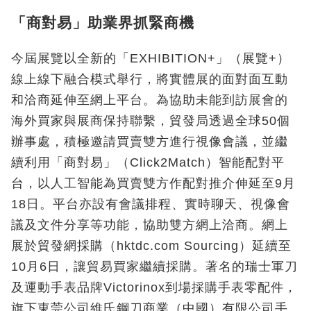
「商對易」助業界抓緊商機
今屆展覽以全新的「EXHIBITION+」（展覽+）
線上線下融合模式舉行，將實體展的面對面互動
和洽商延伸至網上平台。為協助未能到訪展會的
海外買家與展商保持聯繫，貿發局透過全球50個
辦事處，積極邀請買賣雙方進行視像會議，並繼
續利用「商對易」（Click2Match）智能配對平
台，以人工智能為買賣雙方作配對推介伸延至9月
18日。平台亦設有會議排程、實時聊天、視像會
議及文件分享等功能，協助雙方網上洽商。網上
展於貿發網採購（hktdc.com Sourcing）延續至
10月6日，讓貿易買家繼續採購。著名的瑞士軍刀
及運動手表品牌Victorinox到場採購手表零配件，
旗下東莞公司維氏鋼刀商業（中國）有限公司手