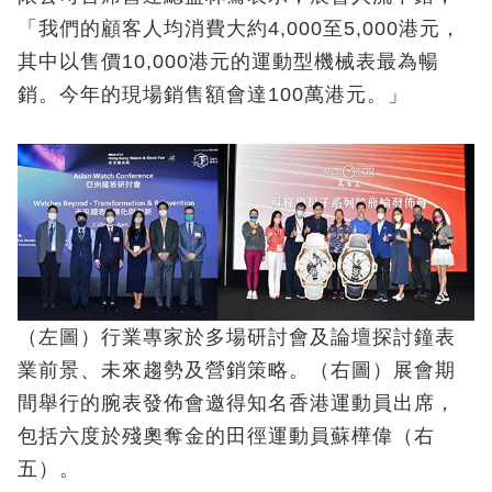
「我們的顧客人均消費大約4,000至5,000港元，
其中以售價10,000港元的運動型機械表最為暢
銷。今年的現場銷售額會達100萬港元。」
（左圖）行業專家於多場研討會及論壇探討鐘表
業前景、未來趨勢及營銷策略。（右圖）展會期
間舉行的腕表發佈會邀得知名香港運動員出席，
包括六度於殘奧奪金的田徑運動員蘇樺偉（右
五）。