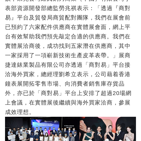
表部資源開發部總監勞兆祺表示：「透過『商對
易』平台及貿發局商貿配對團隊，我們在展會前
已預約了六家配件供應商在實體展會面，網上平
台有效幫助我們預先敲定合適的供應商。我們在
實體展洽商後，成功找到五家潛在供應商，其中
一家採用了一項嶄新技術生產皮革表帶。」展商
捷達錶業製品有限公司亦透過「商對易」平台接
洽海外買家，總經理劉希立表示，公司藉着香港
鐘表展開拓零售市場、向消費者銷售庫存貨品
外，亦已於「商對易」平台上安排了超過20場網
上會議，在實體展後繼續與海外買家洽商，參展
成效理想。