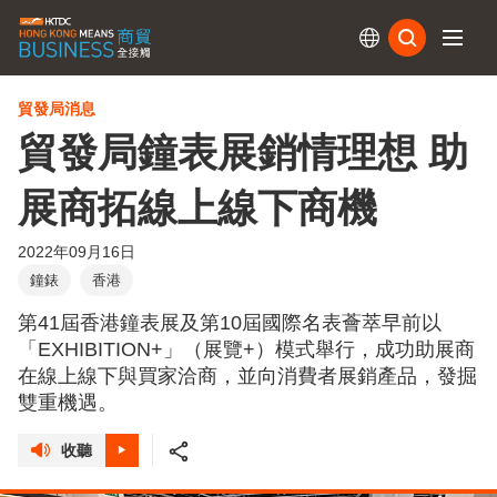
訂閱
貿發局消息
貿發局鐘表展銷情理想 助
展商拓線上線下商機
2022年09月16日
鐘錶
香港
第41屆香港鐘表展及第10屆國際名表薈萃早前以
「EXHIBITION+」（展覽+）模式舉行，成功助展商
在線上線下與買家洽商，並向消費者展銷產品，發掘
雙重機遇。
收聽