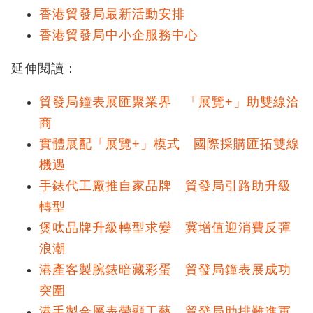
香港貿發局最新活動安排
香港貿發局中小企服務中心
延伸閱讀：
貿發局鐘表展匯聚業界 「展覽+」助雙線洽
商
實體展配「展覽+」模式 國際採購匯拓雙線
機遇
手錶代工廠推自家品牌 貿發局引路助升級
轉型
煲呔品牌升級轉型求變 冀增值迎消費反彈
浪潮
港產客製腕錶暗藏彩蛋 貿發局鐘表展成功
突圍
港手製金屬表帶顯工藝 貿發局助排難進軍