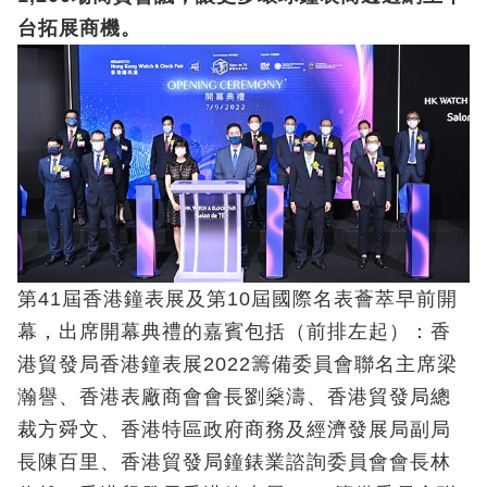
台拓展商機。
第41屆香港鐘表展及第10屆國際名表薈萃早前開
幕，出席開幕典禮的嘉賓包括（前排左起）：香
港貿發局香港鐘表展2022籌備委員會聯名主席梁
瀚譽、香港表廠商會會長劉燊濤、香港貿發局總
裁方舜文、香港特區政府商務及經濟發展局副局
長陳百里、香港貿發局鐘錶業諮詢委員會會長林