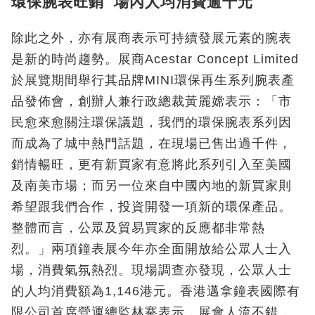
環保腕表旺銷 場內人均消費逾千元
除此之外，亦有展商表示可持續發展元素的腕表
是新的時尚趨勢。展商Acestar Concept Limited
於展覽期間舉行其品牌MINI環保再生系列腕表產
品發佈會，創辦人兼行政總裁黃麗嫦表示：「市
民愈來愈關注環保議題，我們的環保腕表系列因
而成為了城中熱門話題，在現場已售出過千件，
銷情暢旺，更有新買家有意將此系列引入至美國
及南美市場；而另一位來自中國內地的新買家則
希望跟我們合作，投資開發一項新的環保產品。
整體而言，公眾及貿易買家的反應都非常熱
烈。」兩項鐘表展今年亦全面開放給公眾人士入
場，消費氣氛熱烈。現場調查亦發現，公眾人士
的人均消費額為1,146港元。香港邁拿鐘表國際有
限公司首席營運總監林騫表示，展會人流不錯，