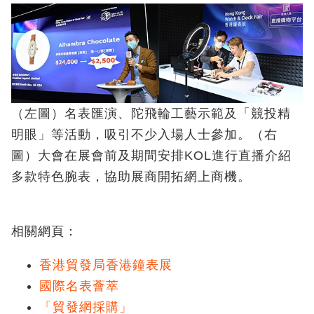
（左圖）名表匯演、陀飛輪工藝示範及「競投精
明眼」等活動，吸引不少入場人士參加。（右
圖）大會在展會前及期間安排KOL進行直播介紹
多款特色腕表，協助展商開拓網上商機。
相關網頁：
香港貿發局香港鐘表展
國際名表薈萃
「貿發網採購」