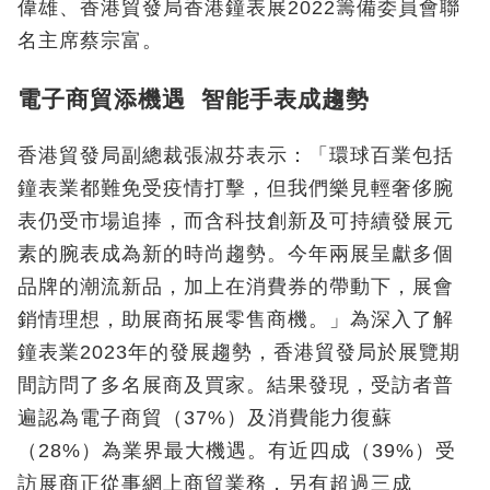
偉雄、香港貿發局香港鐘表展2022籌備委員會聯
名主席蔡宗富。
電子商貿添機遇 智能手表成趨勢
香港貿發局副總裁張淑芬表示：「環球百業包括
鐘表業都難免受疫情打擊，但我們樂見輕奢侈腕
表仍受市場追捧，而含科技創新及可持續發展元
素的腕表成為新的時尚趨勢。今年兩展呈獻多個
品牌的潮流新品，加上在消費券的帶動下，展會
銷情理想，助展商拓展零售商機。」為深入了解
鐘表業2023年的發展趨勢，香港貿發局於展覽期
間訪問了多名展商及買家。結果發現，受訪者普
遍認為電子商貿（37%）及消費能力復蘇
（28%）為業界最大機遇。有近四成（39%）受
訪展商正從事網上商貿業務，另有超過三成