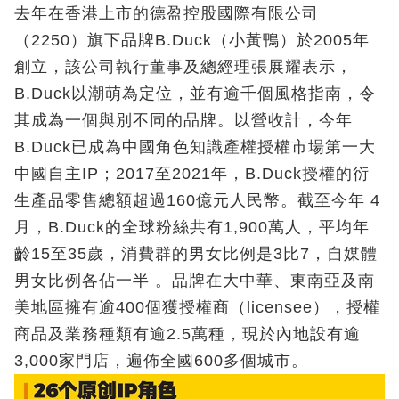
去年在香港上市的德盈控股國際有限公司
（2250）旗下品牌B.Duck（小黃鴨）於2005年
創立，該公司執行董事及總經理張展耀表示，
B.Duck以潮萌為定位，並有逾千個風格指南，令
其成為一個與別不同的品牌。以營收計，今年
B.Duck已成為中國角色知識產權授權市場第一大
中國自主IP；2017至2021年，B.Duck授權的衍
生產品零售總額超過160億元人民幣。截至今年 4
月，B.Duck的全球粉絲共有1,900萬人，平均年
齡15至35歲，消費群的男女比例是3比7，自媒體
男女比例各佔一半 。品牌在大中華、東南亞及南
美地區擁有逾400個獲授權商（licensee），授權
商品及業務種類有逾2.5萬種，現於內地設有逾
3,000家門店，遍佈全國600多個城市。