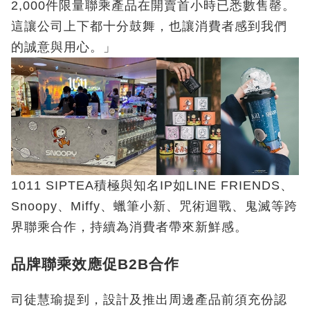
2,000件限量聯乘產品在開賣首小時已悉數售罄。
這讓公司上下都十分鼓舞，也讓消費者感到我們
的誠意與用心。」
1011 SIPTEA積極與知名IP如LINE FRIENDS、
Snoopy、Miffy、蠟筆小新、咒術迴戰、鬼滅等跨
界聯乘合作，持續為消費者帶來新鮮感。
品牌聯乘效應促B2B合作
司徒慧瑜提到，設計及推出周邊產品前須充份認