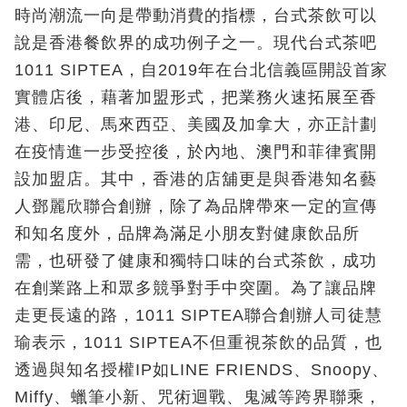
時尚潮流一向是帶動消費的指標，台式茶飲可以
說是香港餐飲界的成功例子之一。現代台式茶吧
1011 SIPTEA，自2019年在台北信義區開設首家
實體店後，藉著加盟形式，把業務火速拓展至香
港、印尼、馬來西亞、美國及加拿大，亦正計劃
在疫情進一步受控後，於內地、澳門和菲律賓開
設加盟店。其中，香港的店舖更是與香港知名藝
人鄧麗欣聯合創辦，除了為品牌帶來一定的宣傳
和知名度外，品牌為滿足小朋友對健康飲品所
需，也研發了健康和獨特口味的台式茶飲，成功
在創業路上和眾多競爭對手中突圍。為了讓品牌
走更長遠的路，1011 SIPTEA聯合創辦人司徒慧
瑜表示，1011 SIPTEA不但重視茶飲的品質，也
透過與知名授權IP如LINE FRIENDS、Snoopy、
Miffy、蠟筆小新、咒術迴戰、鬼滅等跨界聯乘，