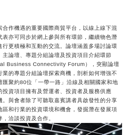
索合作機遇的重要國際商貿平台，以線上線下混
代表亦可同步於網上參與所有環節，繼續物色潛
進行更積極和互動的交流。論壇涵蓋多場討論環
、主論壇、專題分組論壇及投資項目介紹環節
siness Connectivity Forum），突顯論壇
行業的專題分組論壇探索商機，剖析如何增強不
壇匯聚約80位「一帶一路」沿線及相關國家和地
的投資項目擁有及營運者、投資者及服務供應
機。與會者除了可聽取嘉賓講者具啟發性的分享
地區和行業的投資環境和機會，發掘潛在發展項
伴，洽談投資及合作。