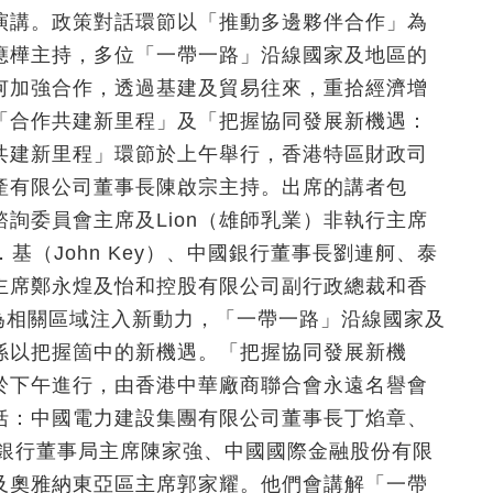
演講。政策對話環節以「推動多邊夥伴合作」為
應樺主持，多位「一帶一路」沿線國家及地區的
何加強合作，透過基建及貿易往來，重拾經濟增
「合作共建新里程」及「把握協同發展新機遇：
共建新里程」環節於上午舉行，香港特區財政司
產有限公司董事長陳啟宗主持。出席的講者包
詢委員會主席及Lion（雄師乳業）非執行主席
約翰．基（John Key）、中國銀行董事長劉連舸、泰
主席鄭永煌及怡和控股有限公司副行政總裁和香
為相關區域注入新動力，「一帶一路」沿線國家及
係以把握箇中的新機遇。「把握協同發展新機
於下午進行，由香港中華廠商聯合會永遠名譽會
括：中國電力建設集團有限公司董事長丁焰章、
b銀行董事局主席陳家強、中國國際金融股份有限
及奧雅納東亞區主席郭家耀。他們會講解「一帶