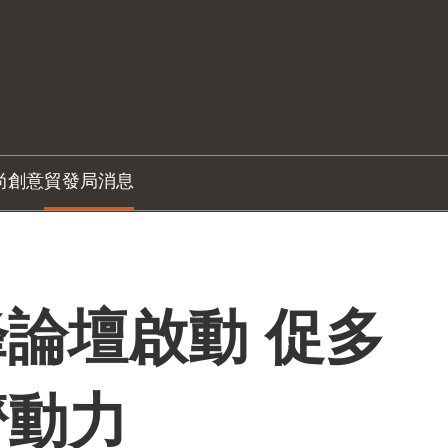
尚創意
貿發局消息
論壇啟動 促多
濟動力