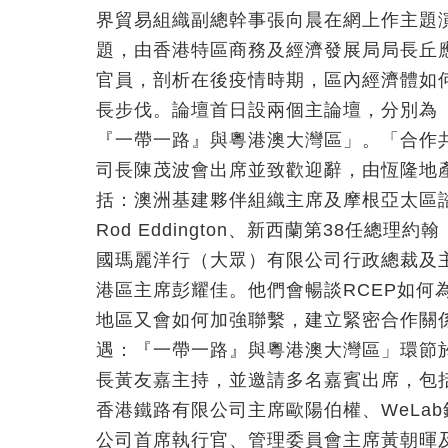
界貿易組織副總幹事張向晨在網上作主題
題，由香港特區商務及經濟發展局局長丘
官員，剖析在後疫情時期，區內經濟體如
長步伐。論壇首日設兩個主論壇，分別為
『一帶一路』與粵港澳大灣區」。「合作
司長陳茂波會出席並致歡迎辭，由恆隆地
括：澳洲基建夥伴組織主席及摩根亞太區諮
Rod Eddington、新西蘭第38任總理
國瑪麗洋行（大眾）有限公司行政總裁及
港區主席彭耀佳。他們會暢談RCEP如何
地區又會如何加強聯繫，建立緊密合作關
遇：『一帶一路』與粵港澳大灣區」環節
長黃友嘉主持，並邀請多名嘉賓出席，包
香港鐵路有限公司主席歐陽伯權、WeLa
公司首席執行官、管理委員會主席黃朝暉