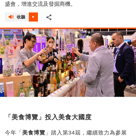
盛會，增進交流及發掘商機。
收聽
「美食博覽」投入美食大國度
今年「
美食博覽
」踏入第34
屆，繼續致力為參展