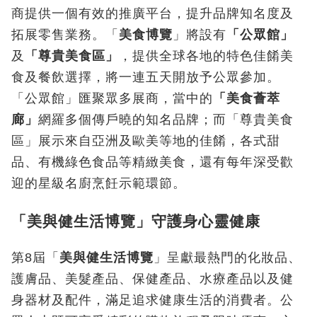
商提供一個有效的推廣平台，提升品牌知名度及
拓展零售業務。「
美食博覽
」
將設有
「公眾館」
及
「尊貴美食區」
，提供全球各地的特色佳餚美
食及餐飲選擇，將一連五天開放予公眾參加。
「公眾館」匯聚眾多展商，當中的
「美食薈萃
廊」
網羅多個傳戶曉的知名品牌；而「尊貴美食
區」展示來自亞洲及歐美等地的佳餚，各式甜
品、有機綠色食品等精緻美食，還有每年深受歡
迎的星級名廚烹飪示範環節。
「美與健生活博覽」守護身心靈健康
第8
屆「
美與健生活博覽
」呈獻最熱門的化妝品、
護膚品、美髮產品、保健產品、水療產品以及健
身器材及配件，滿足追求健康生活的消費者。公