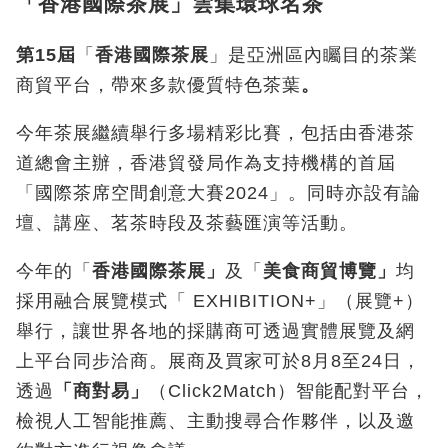
「香港國際茶展」雲集環球名茶
第
15
屆
「
香港國際茶
展
」是亞洲區內矚目的茶業
商貿平台，帶來多款優質特色茶葉
。
今年茶展繼續舉行多場精彩比賽，包括由香港茶
道總會主辦，香港貿發局作為支持機構的首屆
「國際茶席空間創意大賽2024」。同時亦設有論
壇、講座、茗茶時段及茶藝匯演等活動。
今年的「
香港國際茶展
」
及「
美食商貿博覽」
均
採用融合展覽模式「 EXHIBITION+
」（展覽
+
）
舉行，讓世界各地的採購商可透過實體展覽及網
上平台同步洽商。展商及買家可於
8
月
8
至
24
日，
透過
「商對易」
（
Click2Match
）智能配對平台，
檢視人工智能推薦、主動搜尋合作夥伴，以及邀