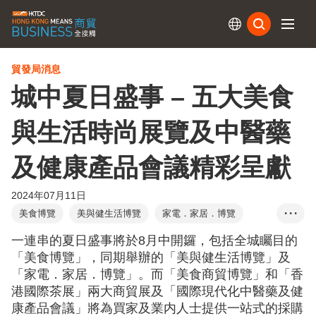
訂閱
貿發局消息
城中夏日盛事 – 五大美食
與生活時尚展覽及中醫藥
及健康產品會議精彩呈獻
2024年07月11日
美食博覽
美與健生活博覽
家電．家居．博覽
• • •
美食商貿博覽
香港國際茶展
一連串的夏日盛事將於8月中開鑼，包括全城矚目的
國際現代化中醫藥及健康產品會議
食品及飲料
「美食博覽」，同期舉辦的「美與健生活博覽」及
「家電．家居．博覽」。而「美食商貿博覽」和「香
家庭用品
醫療用品及醫藥
健康及美容產品
港國際茶展」兩大商貿展及「國際現代化中醫藥及健
康產品會議」將為買家及業内人士提供一站式的採購