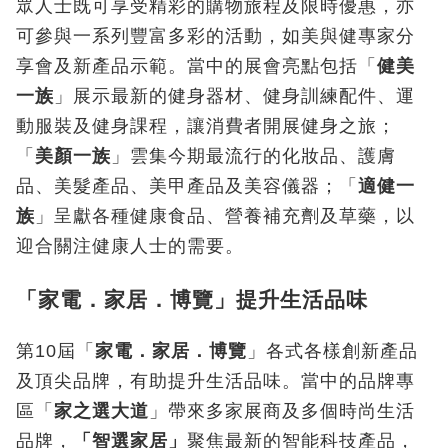
眾人士既可享受精彩的購物旅程及限時優惠，亦
可參與一系列豐富多彩的活動，如美與健專家分
享會及新產品示範。當中的展會亮點包括「
健美
一族
」展示最新的健身器材、健身訓練配件、運
動服裝及健身課程，讓消費者開展健身之旅；
「
美顏一族
」雲集今期最流行的化妝品、護膚
品、美髮產品、美甲產品及美容儀器；「
適健一
族
」呈獻各種健康食品、營養補充劑及草藥，以
迎合關注健康人士的需要。
「家電．家居．博覽」提升生活品味
第10屆「
家電．家居．博覽
」各式各樣創新產品
及頂尖品牌，有助提升生活品味。當中的品牌專
區「
家之選大道
」帶來多家展商及多個時尚生活
品牌，
「智選家居」
聚焦最新的智能科技產品，