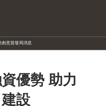
尚創意
貿發局消息
資優勢 助力
」建設