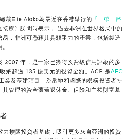
裁Elie Aloko為最近在香港舉行的
「一帶一路
全接觸》訪問時表示， 過去非洲在世界格局中的
勢易，非洲可憑藉其具競爭力的產業，包括製造
用。
 2007 年，是一家已獲得投資級信用評級的多
吸納超過 135 億美元的投資金額。ACP 是
AFC
的工業及基建項目，為當地和國際的機構投資者提
。其管理的資金覆蓋退休金、保險和主權財富基
者
正致力擴闊投資者基礎，吸引更多來自亞洲的投資