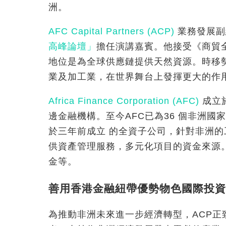
洲。
AFC Capital Partners (ACP)
業務發展副總
高峰論壇」
擔任演講嘉賓。他接受《商貿
地位是為全球供應鏈提供天然資源。時移
業及加工業，在世界舞台上發揮更大的作
Africa Finance Corporation (AFC)
成立於
邊金融機構。至今AFC已為36 個非洲國家
於三年前成立 的全資子公司，針對非洲
供資產管理服務，多元化項目的資金來源
金等。
善用香港金融紐帶優勢物色國際投資
為推動非洲未來進一步經濟轉型，ACP