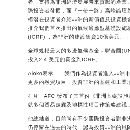
者，支持為非洲經濟發展帶來貢獻的產業。
際投資者發掘，而『一帶一路』高峰論壇
構潛在投資者介紹非洲的新價值及投資機
推介我們首次推出的氣候適應型基礎設施基金Infrastr
(ICRF) ，為非洲的建設集資10億美元。
全球規模最大的多邊氣候基金 - 聯合國(UN) 綠色
投入2.4 美元的資金到ICRF。
Aloko表示：「我們作為投資者進入非
更多的融資項目，投資非洲的基建和工業
4 月，AFC 發布了其首份《非洲基礎設
就多個貿易走廊及地標性項目作策略建議
他總結道，目前尚有不少國際投資者對非
仍停留在過去的時代，認為投資非洲的風