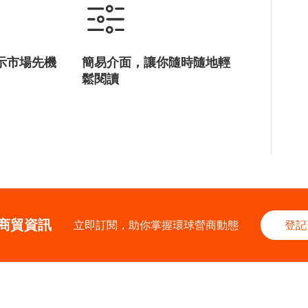
示市場先機
簡易介面，讓你隨時隨地輕
鬆閱讀
商貿資訊
立即訂閱，助你掌握環球營商動態
登記