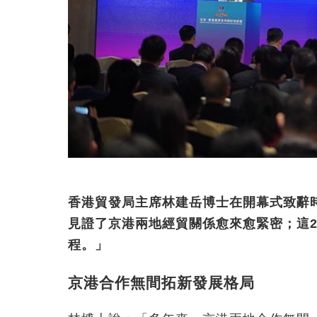
香港貿發局主席林建岳博士在開幕式致辭
見證了京港兩地經貿關係愈來愈緊密；這
程。」
京港合作無間拓新發展格局