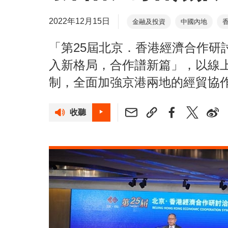
2022年12月15日
金融及投資
中國內地
創新科技
十四五規劃
「第25屆北京．香港經濟合作研
林建岳
劉會平
入新格局，合作譜新篇」，以線
制，全面加強京港兩地的經貿協
收聽