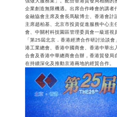
強做大服務業」。配合香港貿發局相關的
企業創造無限機遇。出席合作峰會的講者
金融協會主席及會長馬駿博士、香港會計
主席趙柏基、北京市投資促進服務中心主
會、中關村科技園區管理委員會一級巡視
「第25屆北京．香港經濟合作研討洽談
港工業總會、香港中國商會、香港中華出
合會及香港中華總商會合辦，香港貿發局自
在持續深化及推動京港兩地的經貿合作。