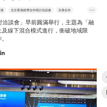
香港
北京香港經濟合作研討洽談會
京港合作
• • •
綠色金融
數字經濟
投資項目對接平台
李家超
討洽談會」早前圓滿舉行，主題為「融
上及線下混合模式進行，衝破地域限
作。