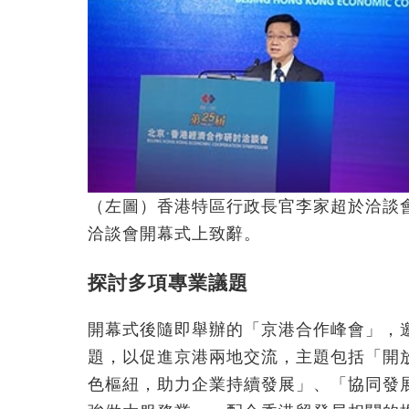
（左圖）香港特區行政長官李家超於洽談
洽談會開幕式上致辭。
探討多項專業議題
開幕式後隨即舉辦的「京港合作峰會」，
題，以促進京港兩地交流，主題包括「開
色樞紐，助力企業持續發展」、「協同發