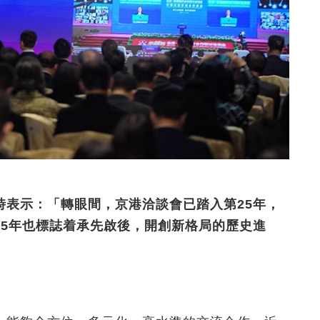
時表示：「轉眼間，京港洽談會已踏入第25年，
25年也標誌着承先啟後，開創新格局的歷史進