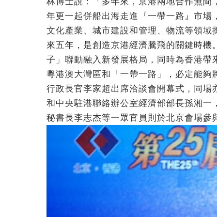
林博士說：「多年來，京港兩地合作無間
年更一起併船出海走進『一帶一路』市場
文化產業、城市建設和管理、物流等領域
來五年，是創造京港經濟騰飛的關鍵時機
子」聯動融入新發展格局，同時為香港帶
粵港澳大灣區和「一帶一路」，必定能夠
行政長官李家超出席洽談會開幕式，同場
和中央駐港聯絡辦公室經濟部部長孫湘一
秘書長李志杰等一眾官員則於北京會場參