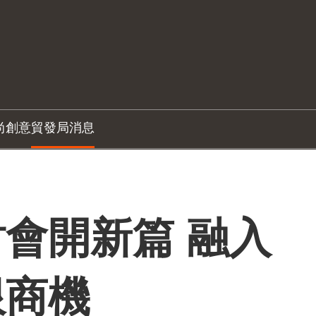
尚創意
貿發局消息
會開新篇 融入
限商機